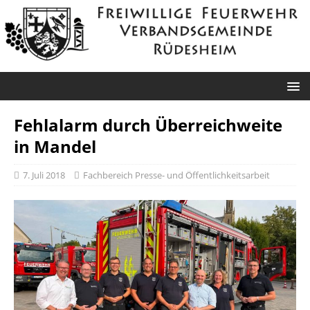
Fehlalarm durch Überreichweite
in Mandel
7. Juli 2018
Fachbereich Presse- und Öffentlichkeitsarbeit
Rüdesheim: Wasser in Stromkasten
Datum: 4. August 2026 um
13:30 UhrAlarmierungsart: DME,
GroupAlarmEinsatzart: Hilfeleistungseinsatz H1 >
Hilfeleistungseinsatz H1.09 (Fehlalarm)Einsatzort: