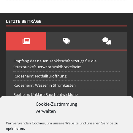
LETZTE BEITRÄGE
Empfang des neuen Tanklöschfahrzeugs für die
Stützpunktfeuerwehr Waldböckelheim
Rüdesheim: Notfalltüröffnung
Rüdesheim: Wasser in Stromkasten
Roxheim: Unklare Rauchentwicklung
Sprendlingen: Überörtliche Hilfe bei Industriebrand in
Cookie-Zustimmung
Sprendlingen
verwalten
Spall: Rauchsäule im Gelände
Wir verwenden Cookies, um unsere Website und unseren Service zu
Rüdesheim: Aufgerissener Dieseltank
optimieren.