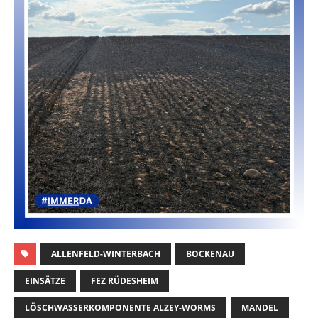
ALLENFELD-WINTERBACH
BOCKENAU
EINSÄTZE
FEZ RÜDESHEIM
LÖSCHWASSERKOMPONENTE ALZEY-WORMS
MANDEL