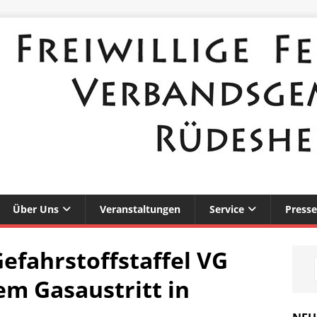
Über Uns
Veranstaltungen
Service
Presse
efahrstoffstaffel VG
m Gasaustritt in