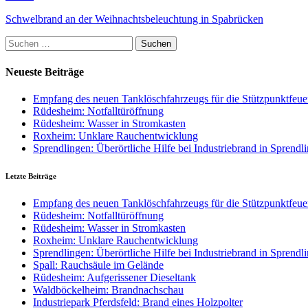
Schwelbrand an der Weihnachtsbeleuchtung in Spabrücken
Suchen
nach:
Neueste Beiträge
Empfang des neuen Tanklöschfahrzeugs für die Stützpunktfe
Rüdesheim: Notfalltüröffnung
Rüdesheim: Wasser in Stromkasten
Roxheim: Unklare Rauchentwicklung
Sprendlingen: Überörtliche Hilfe bei Industriebrand in Sprendl
Letzte Beiträge
Empfang des neuen Tanklöschfahrzeugs für die Stützpunktfe
Rüdesheim: Notfalltüröffnung
Rüdesheim: Wasser in Stromkasten
Roxheim: Unklare Rauchentwicklung
Sprendlingen: Überörtliche Hilfe bei Industriebrand in Sprendl
Spall: Rauchsäule im Gelände
Rüdesheim: Aufgerissener Dieseltank
Waldböckelheim: Brandnachschau
Industriepark Pferdsfeld: Brand eines Holzpolter