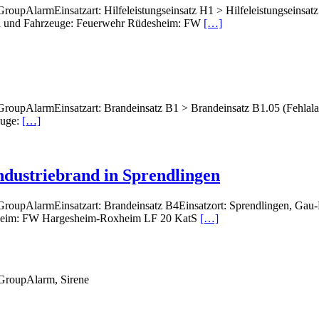
upAlarmEinsatzart: Hilfeleistungseinsatz H1 > Hilfeleistungseinsat
ten und Fahrzeuge: Feuerwehr Rüdesheim: FW
[…]
upAlarmEinsatzart: Brandeinsatz B1 > Brandeinsatz B1.05 (Fehlalarm
euge:
[…]
Industriebrand in Sprendlingen
oupAlarmEinsatzart: Brandeinsatz B4Einsatzort: Sprendlingen, Gau-B
xheim: FW Hargesheim-Roxheim LF 20 KatS
[…]
GroupAlarm, Sirene