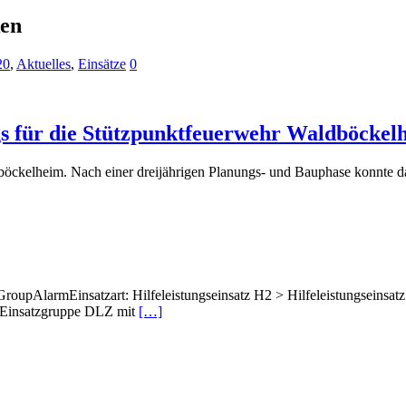
ken
20
,
Aktuelles
,
Einsätze
0
s für die Stützpunktfeuerwehr Waldböckel
böckelheim. Nach einer dreijährigen Planungs- und Bauphase konnte d
pAlarmEinsatzart: Hilfeleistungseinsatz H2 > Hilfeleistungseinsatz 
 Einsatzgruppe DLZ mit
[…]