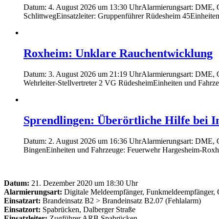
Datum: 4. August 2026 um 13:30 UhrAlarmierungsart: DME, Gro
SchlittwegEinsatzleiter: Gruppenführer Rüdesheim 45Einhei
Roxheim: Unklare Rauchentwicklung
Datum: 3. August 2026 um 21:19 UhrAlarmierungsart: DME, Gro
Wehrleiter-Stellvertreter 2 VG RüdesheimEinheiten und Fahrz
Sprendlingen: Überörtliche Hilfe bei 
Datum: 2. August 2026 um 16:36 UhrAlarmierungsart: DME, Gr
BingenEinheiten und Fahrzeuge: Feuerwehr Hargesheim-Ro
Datum:
21. Dezember 2020 um 18:30 Uhr
Alarmierungsart:
Digitale Meldeempfänger, Funkmeldeempfänger, 
Einsatzart:
Brandeinsatz B2 > Brandeinsatz B2.07 (Fehlalarm)
Einsatzort:
Spabrücken, Dalberger Straße
Einsatzleiter:
Zugführer ARB Spabrücken