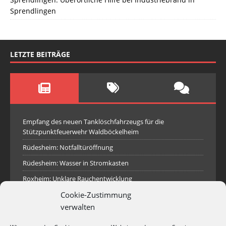
Sprendlingen
LETZTE BEITRÄGE
Empfang des neuen Tanklöschfahrzeugs für die
Stützpunktfeuerwehr Waldböckelheim
Rüdesheim: Notfalltüröffnung
Rüdesheim: Wasser in Stromkasten
Roxheim: Unklare Rauchentwicklung
Cookie-Zustimmung
Sprendlingen: Überörtliche Hilfe bei Industriebrand in
Sprendlingen
verwalten
Spall: Rauchsäule im Gelände