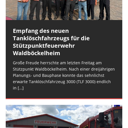
und der FEZ Rüdesheim am Montagabend. Es
und Polizei. Gegen 16:30 Uhr erfolgte die
handelte sich
überörtliche Anforderung der
[…]
[…]
Empfang des neuen
Rüdesheim: Notfalltüröffnung
Rüdesheim: Wasser in Stromkasten
Tanklöschfahrzeugs für die
Die Rüdesheimer Feuerwehr wurde am
Im Keller eines Mehrfamilienhauses im Rüdesheimer
Stützpunktfeuerwehr
Mittwochmorgen zu einer Notfalltüröffnung in der
Schlittweg stand am Dienstagmittag ein
Waldböckelheim
Rüdesheimer Ortslage alarmiert. (rg) Bildquelle:
Stromverteilkasten unter Wasser. Ursache war ein
Freiw. Feuerwehr VG Rüdesheim
Wasserschaden in einer Wohnung im ersten
Große Freude herrschte am letzten Freitag am
Obergeschoss. Für
[…]
Stützpunkt Waldböckelheim. Nach einer dreijährigen
Planungs- und Bauphase konnte das sehnlichst
erwarte Tanklöschfahrzeug 3000 (TLF 3000) endlich
in
[…]