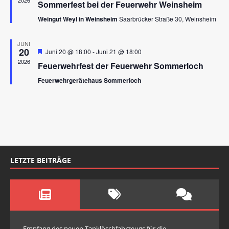
2026
l
Sommerfest bei der Feuerwehr Weinsheim
n
r
u
v
.
t
Weingut Weyl in Weinsheim
Saarbrücker Straße 30, Weinsheim
n
o
r
u
g
g
JUNI
e
A
n
20
H
Juni 20 @ 18:00
-
Juni 21 @ 18:00
h
e
n
2026
o
Feuerwehrfest der Feuerwehr Sommerloch
g
r
b
s
v
e
Feuerwehrgerätehaus Sommerloch
e
o
i
n
r
n
g
c
e
S
h
h
o
t
u
b
e
e
c
n
n
h
LETZTE BEITRÄGE
-
e
N
u
a
v
n
i
d
Empfang des neuen Tanklöschfahrzeugs für die