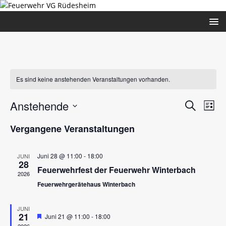
Es sind keine anstehenden Veranstaltungen vorhanden.
V
V
Anstehende
S
L
e
u
e
D
i
Vergangene Veranstaltungen
c
r
a
s
r
h
t
a
t
a
e
u
e
n
Juni 28 @ 11:00
-
18:00
JUNI
28
m
n
s
Feuerwehrfest der Feuerwehr Winterbach
w
2026
s
t
Feuerwehrgerätehaus Winterbach
ä
a
t
h
l
l
JUNI
a
21
H
Juni 21 @ 11:00
-
18:00
e
t
e