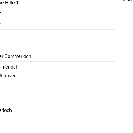
von Feuerwehren, THW, Rettungsdienst und
e Hilfe 1
dreijährigen Planungs- und Bauphase
Polizei. Gegen 16:30 Uhr erfolgte die
konnte das sehnlichst erwarte
r
überörtliche Anforderung der
[…]
Tanklöschfahrzeug 3000 (TLF 3000) endlich
r
in
[…]
er Sommerloch
merloch
lhausen
rloch