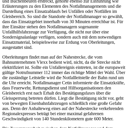
und Büchenbeuren erstreckt, gehörte ebenso zur Einführung wie
Erläuterungen zu den Elementen des Notfallmanagements und die
Darstellung eines Einsatzablaufs bei Unfällen oder Notfällen im
Gleisbereich. So sind die Standorte der Notfallmanager so gewählt,
dass das Einsatzgebiet innerhalb von 30 Minuten erreichbar ist. Für
ihre Einsätze stehen den Notfallmanagern sogenannte
Unfallhilfsfahrzeuge zur Verfügung, die nicht nur über eine
Sondersignalanlage verfügen, sondern auch mit dem notwendigen
Einsatzmaterial, beispielsweise zur Erdung von Oberleitungen,
ausgestattet sind.
Oberleitungen findet man auf der Nahestrecke, die vom
Bahnunternehmen Vlexx bedient wird, nicht, da die Strecke nicht
elektrifiziert ist. Sollte ein Unfallereignis eintreten, ist die europaweit
gültige Notrufnummer 112 immer das richtige Mittel der Wahl. Über
die zuständige Leitstelle wird die Notfallleitstelle der Bahn rund um
die Uhr erreicht. Notfallmanager Cetin informierte die Einsatzkräfte,
dass Feuerwehr, Rettungsdienst und Hilfsorganisationen den
Gleisbereich erst nach Erhalt des Bestätigungsfaxes über die
Gleissperrung betreten dürfen. Liegt die Bestätigung nicht vor, geht
von bewegten Eisenbahnfahrzeugen schließlich eine große Gefahr
aus. Denn der Anhalteweg eines auf der Nahestrecke verkehrenden
Regionalexpresses beträgt bei einer maximal gefahrenen
Geschwindigkeit von 140 Stundenkilometern gute 600 Meter.