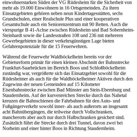
einwohnerstarken Süden der VG Rüdesheim für die Sicherheit von
mehr als 19.000 Einwohnern in 16 Ortsgemeinden. Zu ihren
Einsatzgebieten gehören neben neun Kindertagesstätten, sechs
Grundschulen, einer Realschule Plus und einer kooperativen
Gesamtschule auch ein Seniorenzentrum mit 90 Betten. Auch die
vierspurige B 41-Achse zwischen Rüdesheim und Bad Sobernheim-
Steinhardt sowie die Landesstraßen 108 und 236 mit mehreren
Gewerbegebieten in dieser verkehrsgünstigen Lage bieten
Gefahrenpotenziale für die 15 Feuerwehren.
Während die Feuerwehr Waldböckelheim bereits vor der
Gebietsreform primär für einen kleinen Abschnitt der Bahnstrecke
Frankfurt-Saarbrücken im Bereich Boos und Schloßböckelheim
zuständig war, vergrößerte sich das Einsatzgebiet sowohl für die
Rüdesheimer als auch für die Waldböckelheimer Aktiven durch den
Zugewinn der neuen Gemeinden auf 15 Kilometer
Eisenbahnstrecke zwischen Bad Münster am Stein-Ebernburg und
Staudernheim. Auf der kurvenreichen Strecke durch das Nahetal
kreuzen die Bahnschienen die Fahrbahnen für den Auto- und
Fußgängerverkehr sowohl inner- als auch außerorts an insgesamt
acht Bahnübergängen, die teilweise durch Vollschranken,
mancherorts aber auch nur durch Halbschranken gesichert sind.
Zusätzlich führt die Strecke durch drei Tunnel, davon zwei bei
Norheim und einer hinter Boos in Richtung Staudernheim.