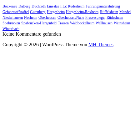
Bockenau
Dalberg
Duchroth
Einsätze
FEZ Rüdesheim
Führungsunterstützung
Gefahrstoffstaffel
Gutenberg
Hargesheim
Hargesheim-Roxheim
Hüffelsheim
Mandel
Niederhausen
Norheim
Oberhausen
Oberhausen/Nahe
Pressespiegel
Rüdesheim
Spabrücken
Spabrücken-Hergenfeld
Traisen
Waldböckelheim
Wallhausen
Weinsheim
Winterbach
Keine Kommentare gefunden
Copyright © 2026 | WordPress Theme von
MH Themes