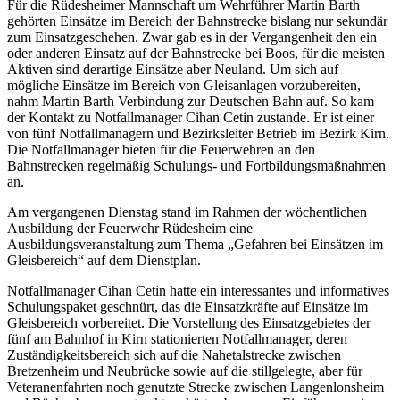
Für die Rüdesheimer Mannschaft um Wehrführer Martin Barth
gehörten Einsätze im Bereich der Bahnstrecke bislang nur sekundär
zum Einsatzgeschehen. Zwar gab es in der Vergangenheit den ein
oder anderen Einsatz auf der Bahnstrecke bei Boos, für die meisten
Aktiven sind derartige Einsätze aber Neuland. Um sich auf
mögliche Einsätze im Bereich von Gleisanlagen vorzubereiten,
nahm Martin Barth Verbindung zur Deutschen Bahn auf. So kam
der Kontakt zu Notfallmanager Cihan Cetin zustande. Er ist einer
von fünf Notfallmanagern und Bezirksleiter Betrieb im Bezirk Kirn.
Die Notfallmanager bieten für die Feuerwehren an den
Bahnstrecken regelmäßig Schulungs- und Fortbildungsmaßnahmen
an.
Am vergangenen Dienstag stand im Rahmen der wöchentlichen
Ausbildung der Feuerwehr Rüdesheim eine
Ausbildungsveranstaltung zum Thema „Gefahren bei Einsätzen im
Gleisbereich“ auf dem Dienstplan.
Notfallmanager Cihan Cetin hatte ein interessantes und informatives
Schulungspaket geschnürt, das die Einsatzkräfte auf Einsätze im
Gleisbereich vorbereitet. Die Vorstellung des Einsatzgebietes der
fünf am Bahnhof in Kirn stationierten Notfallmanager, deren
Zuständigkeitsbereich sich auf die Nahetalstrecke zwischen
Bretzenheim und Neubrücke sowie auf die stillgelegte, aber für
Veteranenfahrten noch genutzte Strecke zwischen Langenlonsheim