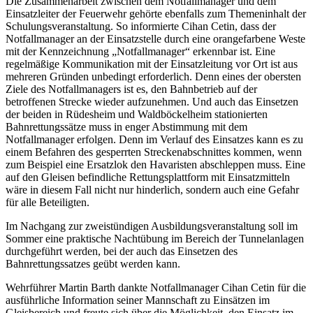
Die Zusammenarbeit zwischen dem Notfallmanager und dem
Einsatzleiter der Feuerwehr gehörte ebenfalls zum Themeninhalt der
Schulungsveranstaltung. So informierte Cihan Cetin, dass der
Notfallmanager an der Einsatzstelle durch eine orangefarbene Weste
mit der Kennzeichnung „Notfallmanager“ erkennbar ist. Eine
regelmäßige Kommunikation mit der Einsatzleitung vor Ort ist aus
mehreren Gründen unbedingt erforderlich. Denn eines der obersten
Ziele des Notfallmanagers ist es, den Bahnbetrieb auf der
betroffenen Strecke wieder aufzunehmen. Und auch das Einsetzen
der beiden in Rüdesheim und Waldböckelheim stationierten
Bahnrettungssätze muss in enger Abstimmung mit dem
Notfallmanager erfolgen. Denn im Verlauf des Einsatzes kann es zu
einem Befahren des gesperrten Streckenabschnittes kommen, wenn
zum Beispiel eine Ersatzlok den Havaristen abschleppen muss. Eine
auf den Gleisen befindliche Rettungsplattform mit Einsatzmitteln
wäre in diesem Fall nicht nur hinderlich, sondern auch eine Gefahr
für alle Beteiligten.
Im Nachgang zur zweistündigen Ausbildungsveranstaltung soll im
Sommer eine praktische Nachtübung im Bereich der Tunnelanlagen
durchgeführt werden, bei der auch das Einsetzen des
Bahnrettungssatzes geübt werden kann.
Wehrführer Martin Barth dankte Notfallmanager Cihan Cetin für die
ausführliche Information seiner Mannschaft zu Einsätzen im
Gleisbereich und freute sich über die Möglichkeit, den Einsatz im