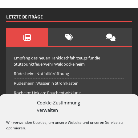
LETZTE BEITRÄGE
Empfang des neuen Tanklöschfahrzeugs für die
Stützpunktfeuerwehr Waldböckelheim
Rüdesheim: Notfalltüröffnung
Rüdesheim: Wasser in Stromkasten
Roxheim: Unklare Rauchentwicklung
Cookie-Zustimmung
Sprendlingen: Überörtliche Hilfe bei Industriebrand in
Sprendlingen
verwalten
Spall: Rauchsäule im Gelände
Wir verwenden Cookies, um unsere Website und unseren Service zu
Rüdesheim: Aufgerissener Dieseltank
optimieren.
Waldböckelheim: Brandnachschau