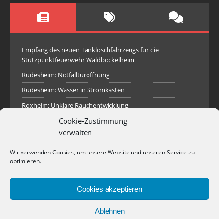
Empfang des neuen Tanklöschfahrzeugs für die
Stützpunktfeuerwehr Waldböckelheim
Rüdesheim: Notfalltüröffnung
Rüdesheim: Wasser in Stromkasten
Roxheim: Unklare Rauchentwicklung
Cookie-Zustimmung
Sprendlingen: Überörtliche Hilfe bei Industriebrand in
Sprendlingen
verwalten
Spall: Rauchsäule im Gelände
Wir verwenden Cookies, um unsere Website und unseren Service zu
Rüdesheim: Aufgerissener Dieseltank
optimieren.
Waldböckelheim: Brandnachschau
Cookies akzeptieren
Industriepark Pferdsfeld: Brand eines Holzpolter
Bad Sobernheim: Stallungsbrand
Ablehnen