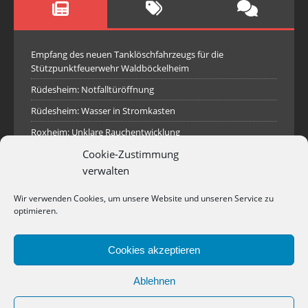
Empfang des neuen Tanklöschfahrzeugs für die
Stützpunktfeuerwehr Waldböckelheim
Rüdesheim: Notfalltüröffnung
Rüdesheim: Wasser in Stromkasten
Roxheim: Unklare Rauchentwicklung
Cookie-Zustimmung
Sprendlingen: Überörtliche Hilfe bei Industriebrand in
Sprendlingen
verwalten
Spall: Rauchsäule im Gelände
Wir verwenden Cookies, um unsere Website und unseren Service zu
Rüdesheim: Aufgerissener Dieseltank
optimieren.
Waldböckelheim: Brandnachschau
Cookies akzeptieren
Industriepark Pferdsfeld: Brand eines Holzpolter
Bad Sobernheim: Stallungsbrand
Ablehnen