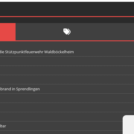
 die Stützpunktfeuerwehr Waldböckelheim
iebrand in Sprendlingen
lter