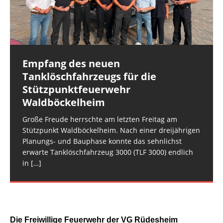
Alarmierung der Feuerwehr Hargesheim-Roxheim
Einsatzkräfte von Feuerwehren, THW, Rettungsdienst
Obergeschoss. Für
[…]
und der FEZ Rüdesheim am Montagabend. Es
und Polizei. Gegen 16:30 Uhr erfolgte die
handelte sich
überörtliche Anforderung der
[…]
[…]
Empfang des neuen
Rüdesheim: Notfalltüröffnung
Tanklöschfahrzeugs für die
Die Rüdesheimer Feuerwehr wurde am
Stützpunktfeuerwehr
Mittwochmorgen zu einer Notfalltüröffnung in der
Waldböckelheim
Rüdesheimer Ortslage alarmiert. (rg) Bildquelle:
Freiw. Feuerwehr VG Rüdesheim
Große Freude herrschte am letzten Freitag am
Stützpunkt Waldböckelheim. Nach einer dreijährigen
Planungs- und Bauphase konnte das sehnlichst
erwarte Tanklöschfahrzeug 3000 (TLF 3000) endlich
in
[…]
Die Freiwillige Feuerwehr der VG Rüdesheim