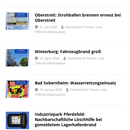
Oberstreit: Strohballen brennen erneut bei
Oberstreit
21. Juli 2026
Fachbereich Presse- und
Öffentlichkeitsarbeit
Winterburg: Fahrzeugbrand groß
10. April 2026
Fachbereich Presse- und
Öffentlichkeitsarbeit
Bad Sobernheim: Wasserrettungseinsatz
29. Januar 2026
Fachbereich Presse- und
Öffentlichkeitsarbeit
Industriepark Pferdsfeld:
Nachbarschaftliche Löschhilfe bei
gemeldetem Lagerhallenbrand