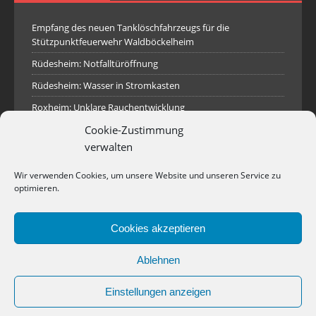
Empfang des neuen Tanklöschfahrzeugs für die
Stützpunktfeuerwehr Waldböckelheim
Rüdesheim: Notfalltüröffnung
Rüdesheim: Wasser in Stromkasten
Roxheim: Unklare Rauchentwicklung
Cookie-Zustimmung
Sprendlingen: Überörtliche Hilfe bei Industriebrand in
Sprendlingen
verwalten
Spall: Rauchsäule im Gelände
Wir verwenden Cookies, um unsere Website und unseren Service zu
Rüdesheim: Aufgerissener Dieseltank
optimieren.
Waldböckelheim: Brandnachschau
Cookies akzeptieren
Industriepark Pferdsfeld: Brand eines Holzpolter
Bad Sobernheim: Stallungsbrand
Ablehnen
Einstellungen anzeigen
Copyright © 2026 | WordPress Theme von
MH Themes