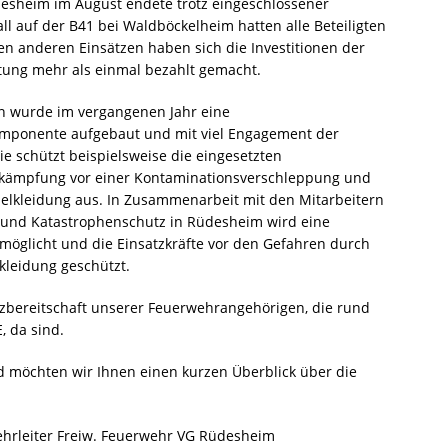
üdesheim im August endete trotz eingeschlossener
ll auf der B41 bei Waldböckelheim hatten alle Beteiligten
en anderen Einsätzen haben sich die Investitionen der
tung mehr als einmal bezahlt gemacht.
 wurde im vergangenen Jahr eine
omponente aufgebaut und mit viel Engagement der
e schützt beispielsweise die eingesetzten
kämpfung vor einer Kontaminationsverschleppung und
hselkleidung aus. In Zusammenarbeit mit den Mitarbeitern
 und Katastrophenschutz in Rüdesheim wird eine
möglicht und die Einsatzkräfte vor den Gefahren durch
kleidung geschützt.
atzbereitschaft unserer Feuerwehrangehörigen, die rund
, da sind.
d möchten wir Ihnen einen kurzen Überblick über die
ehrleiter Freiw. Feuerwehr VG Rüdesheim