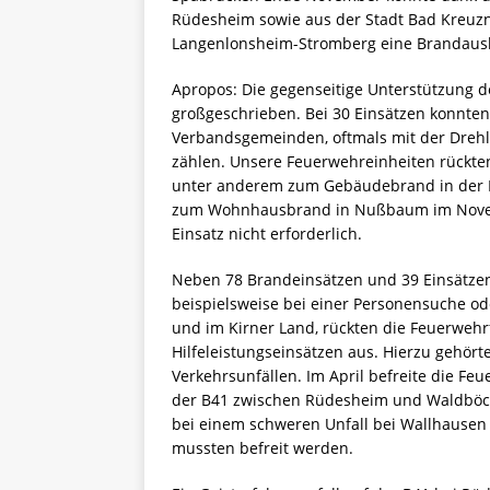
Rüdesheim sowie aus der Stadt Bad Kreu
Langenlonsheim-Stromberg eine Brandausb
Apropos: Die gegenseitige Unterstützung 
großgeschrieben. Bei 30 Einsätzen konnten
Verbandsgemeinden, oftmals mit der Dreh
zählen. Unsere Feuerwehreinheiten rückte
unter anderem zum Gebäudebrand in der 
zum Wohnhausbrand in Nußbaum im Novemb
Einsatz nicht erforderlich.
Neben 78 Brandeinsätzen und 39 Einsätzen 
beispielsweise bei einer Personensuche od
und im Kirner Land, rückten die Feuerwe
Hilfeleistungseinsätzen aus. Hierzu gehör
Verkehrsunfällen. Im April befreite die F
der B41 zwischen Rüdesheim und Waldböck
bei einem schweren Unfall bei Wallhausen
mussten befreit werden.