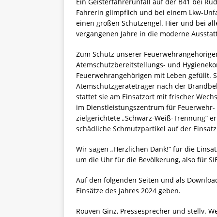
Ein Geisterfahrerunfall auf der B41 bei R
Fahrerin glimpflich und bei einem Lkw-Unfa
einen großen Schutzengel. Hier und bei all
vergangenen Jahre in die moderne Ausstat
Zum Schutz unserer Feuerwehrangehörigen
Atemschutzbereitstellungs- und Hygienek
Feuerwehrangehörigen mit Leben gefüllt. Si
Atemschutzgeräteträger nach der Brandbe
stattet sie am Einsatzort mit frischer Wec
im Dienstleistungszentrum für Feuerwehr-
zielgerichtete „Schwarz-Weiß-Trennung“ er
schädliche Schmutzpartikel auf der Einsatz
Wir sagen „Herzlichen Dank!“ für die Eins
um die Uhr für die Bevölkerung, also für SIE
Auf den folgenden Seiten und als Downloa
Einsätze des Jahres 2024 geben.
Rouven Ginz, Pressesprecher und stellv. W