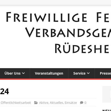
Über Uns
Veranstaltungen
Service
Presse
024
Öffentlichkeitsarbeit
Aktive
,
Aktuelles
,
Einsätze
0