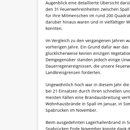
Augenblick eine detaillierte Übersicht dar
den 31 Feuerwehreinheiten zwischen Spal
für ihre Mitmenschen im rund 200 Quadra
darüber hinaus waren und in vielfältiger 
konnten.
Im Vergleich zu den vergangenen Jahren war
vorherigen Jahre. Ein Grund dafür war das
glücklicherweise keinen einzigen Vegetat
Demgegenüber standen jedoch einige Unwe
Dauerregenereignissen, die unsere Feuer
Landkreisgrenzen forderten.
Ungewöhnlich hoch war in diesem Jahr di
bei 21 Einsätzen durch ihren schnellen un
meisten Fällen eine Brandausbreitung verh
Wohnhausbrände in Spall im Januar, in S
Spabrücken im November.
Beim ausgedehnten Lagerhallenbrand in 
Spabrücken Ende November konnte dank d