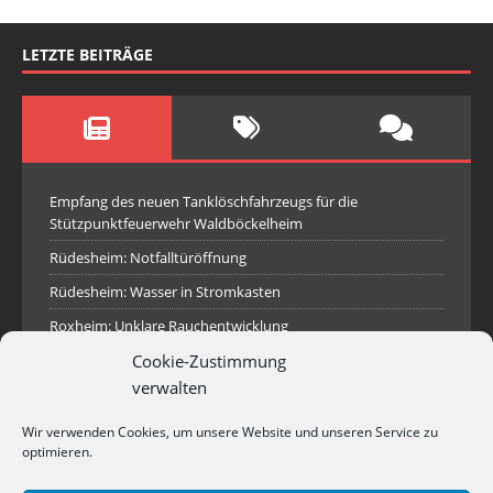
LETZTE BEITRÄGE
Empfang des neuen Tanklöschfahrzeugs für die
Stützpunktfeuerwehr Waldböckelheim
Rüdesheim: Notfalltüröffnung
Rüdesheim: Wasser in Stromkasten
Roxheim: Unklare Rauchentwicklung
Cookie-Zustimmung
Sprendlingen: Überörtliche Hilfe bei Industriebrand in
Sprendlingen
verwalten
Spall: Rauchsäule im Gelände
Wir verwenden Cookies, um unsere Website und unseren Service zu
Rüdesheim: Aufgerissener Dieseltank
optimieren.
Waldböckelheim: Brandnachschau