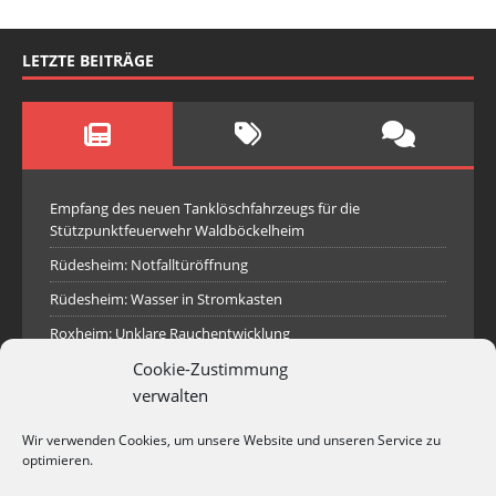
LETZTE BEITRÄGE
Empfang des neuen Tanklöschfahrzeugs für die
Stützpunktfeuerwehr Waldböckelheim
Rüdesheim: Notfalltüröffnung
Rüdesheim: Wasser in Stromkasten
Roxheim: Unklare Rauchentwicklung
Cookie-Zustimmung
Sprendlingen: Überörtliche Hilfe bei Industriebrand in
Sprendlingen
verwalten
Spall: Rauchsäule im Gelände
Wir verwenden Cookies, um unsere Website und unseren Service zu
Rüdesheim: Aufgerissener Dieseltank
optimieren.
Waldböckelheim: Brandnachschau