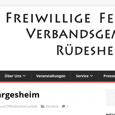
Über Uns
Veranstaltungen
Service
Presse
argesheim
und Öffentlichkeitsarbeit
Einsätze
0