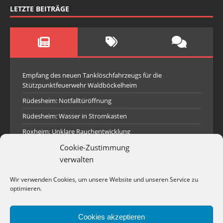
LETZTE BEITRÄGE
Empfang des neuen Tanklöschfahrzeugs für die
Stützpunktfeuerwehr Waldböckelheim
Rüdesheim: Notfalltüröffnung
Rüdesheim: Wasser in Stromkasten
Roxheim: Unklare Rauchentwicklung
Cookie-Zustimmung
Sprendlingen: Überörtliche Hilfe bei Industriebrand in
Sprendlingen
verwalten
Spall: Rauchsäule im Gelände
Wir verwenden Cookies, um unsere Website und unseren Service zu
Rüdesheim: Aufgerissener Dieseltank
optimieren.
Waldböckelheim: Brandnachschau
Cookies akzeptieren
Industriepark Pferdsfeld: Brand eines Holzpolter