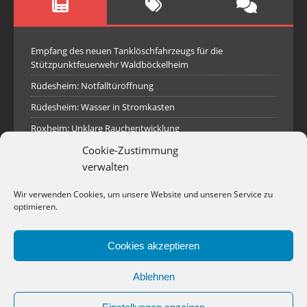
Empfang des neuen Tanklöschfahrzeugs für die
Stützpunktfeuerwehr Waldböckelheim
Rüdesheim: Notfalltüröffnung
Rüdesheim: Wasser in Stromkasten
Roxheim: Unklare Rauchentwicklung
Sprendlingen: Überörtliche Hilfe bei Industriebrand in
Cookie-Zustimmung
Sprendlingen
verwalten
Spall: Rauchsäule im Gelände
Wir verwenden Cookies, um unsere Website und unseren Service zu
Rüdesheim: Aufgerissener Dieseltank
optimieren.
Waldböckelheim: Brandnachschau
Cookies akzeptieren
Industriepark Pferdsfeld: Brand eines Holzpolter
Bad Sobernheim: Stallungsbrand
Ablehnen