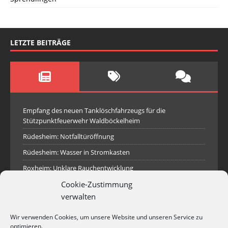
LETZTE BEITRÄGE
Empfang des neuen Tanklöschfahrzeugs für die
Stützpunktfeuerwehr Waldböckelheim
Rüdesheim: Notfalltüröffnung
Rüdesheim: Wasser in Stromkasten
Roxheim: Unklare Rauchentwicklung
Cookie-Zustimmung
Sprendlingen: Überörtliche Hilfe bei Industriebrand in
Sprendlingen
verwalten
Spall: Rauchsäule im Gelände
Wir verwenden Cookies, um unsere Website und unseren Service zu
Rüdesheim: Aufgerissener Dieseltank
optimieren.