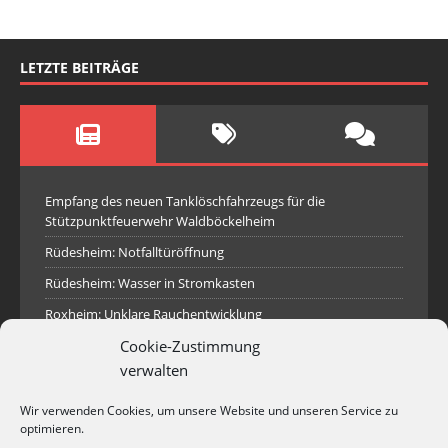
LETZTE BEITRÄGE
Empfang des neuen Tanklöschfahrzeugs für die
Stützpunktfeuerwehr Waldböckelheim
Rüdesheim: Notfalltüröffnung
Rüdesheim: Wasser in Stromkasten
Roxheim: Unklare Rauchentwicklung
Cookie-Zustimmung
Sprendlingen: Überörtliche Hilfe bei Industriebrand in
Sprendlingen
verwalten
Spall: Rauchsäule im Gelände
Wir verwenden Cookies, um unsere Website und unseren Service zu
Rüdesheim: Aufgerissener Dieseltank
optimieren.