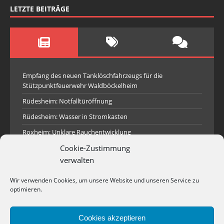
LETZTE BEITRÄGE
Empfang des neuen Tanklöschfahrzeugs für die
Stützpunktfeuerwehr Waldböckelheim
Rüdesheim: Notfalltüröffnung
Rüdesheim: Wasser in Stromkasten
Roxheim: Unklare Rauchentwicklung
Sprendlingen: Überörtliche Hilfe bei Industriebrand in
Cookie-Zustimmung
Sprendlingen
verwalten
Spall: Rauchsäule im Gelände
Wir verwenden Cookies, um unsere Website und unseren Service zu
Rüdesheim: Aufgerissener Dieseltank
optimieren.
Waldböckelheim: Brandnachschau
Cookies akzeptieren
Industriepark Pferdsfeld: Brand eines Holzpolter