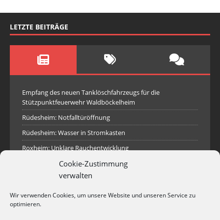
LETZTE BEITRÄGE
Empfang des neuen Tanklöschfahrzeugs für die
Stützpunktfeuerwehr Waldböckelheim
Rüdesheim: Notfalltüröffnung
Rüdesheim: Wasser in Stromkasten
Roxheim: Unklare Rauchentwicklung
Cookie-Zustimmung
Sprendlingen: Überörtliche Hilfe bei Industriebrand in
Sprendlingen
verwalten
Spall: Rauchsäule im Gelände
Wir verwenden Cookies, um unsere Website und unseren Service zu
Rüdesheim: Aufgerissener Dieseltank
optimieren.
Waldböckelheim: Brandnachschau