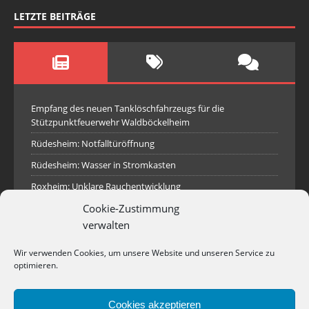
LETZTE BEITRÄGE
Empfang des neuen Tanklöschfahrzeugs für die
Stützpunktfeuerwehr Waldböckelheim
Rüdesheim: Notfalltüröffnung
Rüdesheim: Wasser in Stromkasten
Roxheim: Unklare Rauchentwicklung
Cookie-Zustimmung
Sprendlingen: Überörtliche Hilfe bei Industriebrand in
Sprendlingen
verwalten
Spall: Rauchsäule im Gelände
Wir verwenden Cookies, um unsere Website und unseren Service zu
Rüdesheim: Aufgerissener Dieseltank
optimieren.
Waldböckelheim: Brandnachschau
Cookies akzeptieren
Industriepark Pferdsfeld: Brand eines Holzpolter