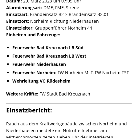
Datum:
29. März 2023 um 07:05 Uhr
Alarmierungsart:
DME, FME, Sirene
Einsatzart:
Brandeinsatz B2 > Brandeinsatz B2.01
Einsatzort:
Norheim Richtung Niederhausen
Einsatzleiter:
Gruppenführer Norheim 44
Einheiten und Fahrzeuge:
Feuerwehr Bad Kreuznach LB Süd
Feuerwehr Bad Kreuznach LB West
Feuerwehr Niederhausen
Feuerwehr Norheim:
FW Norheim MLF, FW Norheim TSF
Wehrleitung VG Rüdesheim
Weitere Kräfte:
FW Stadt Bad Kreuznach
Einsatzbericht:
Rauch aus dem Kraftwerkgebäude zwischen Norheim und
Niederhausen meldete ein Notrufteilnehmer am
Mittwochmorgen gegen sieben Uhr der integrierten