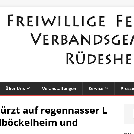
Über Uns
Veranstaltungen
Service
Presse
ürzt auf regennasser L
dböckelheim und