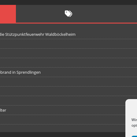
 die Stützpunktfeuerwehr Waldböckelheim
iebrand in Sprendlingen
lter
Wir
opt