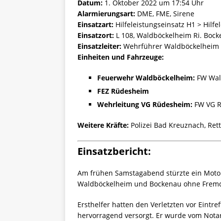
Datum:
1. Oktober 2022 um 17:54 Uhr
Alarmierungsart:
DME, FME, Sirene
Einsatzart:
Hilfeleistungseinsatz H1 > Hilfe
Einsatzort:
L 108, Waldböckelheim Ri. Boc
Einsatzleiter:
Wehrführer Waldböckelheim
Einheiten und Fahrzeuge:
Feuerwehr Waldböckelheim:
FW Wal
FEZ Rüdesheim
Wehrleitung VG Rüdesheim:
FW VG R
Weitere Kräfte:
Polizei Bad Kreuznach, Ret
Einsatzbericht:
Am frühen Samstagabend stürzte ein Motor
Waldböckelheim und Bockenau ohne Fremd
Ersthelfer hatten den Verletzten vor Eintr
hervorragend versorgt. Er wurde vom Nota