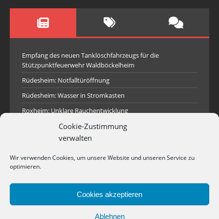
Empfang des neuen Tanklöschfahrzeugs für die
Stützpunktfeuerwehr Waldböckelheim
Rüdesheim: Notfalltüröffnung
Rüdesheim: Wasser in Stromkasten
Roxheim: Unklare Rauchentwicklung
Sprendlingen: Überörtliche Hilfe bei Industriebrand in
Cookie-Zustimmung
Sprendlingen
verwalten
Spall: Rauchsäule im Gelände
Wir verwenden Cookies, um unsere Website und unseren Service zu
Rüdesheim: Aufgerissener Dieseltank
optimieren.
Waldböckelheim: Brandnachschau
Cookies akzeptieren
Industriepark Pferdsfeld: Brand eines Holzpolter
Bad Sobernheim: Stallungsbrand
Ablehnen