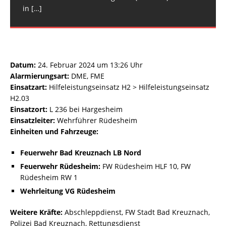
und Fahrzeuge:
Hargesheim-Roxheim LF 20 KatS
[…]
[…]
in
[…]
Datum:
24. Februar 2024 um 13:26 Uhr
Alarmierungsart:
DME, FME
Einsatzart:
Hilfeleistungseinsatz H2 > Hilfeleistungseinsatz
H2.03
Einsatzort:
L 236 bei Hargesheim
Einsatzleiter:
Wehrführer Rüdesheim
Einheiten und Fahrzeuge:
Feuerwehr Bad Kreuznach LB Nord
Feuerwehr Rüdesheim:
FW Rüdesheim HLF 10, FW
Rüdesheim RW 1
Wehrleitung VG Rüdesheim
Weitere Kräfte:
Abschleppdienst, FW Stadt Bad Kreuznach,
Polizei Bad Kreuznach, Rettungsdienst