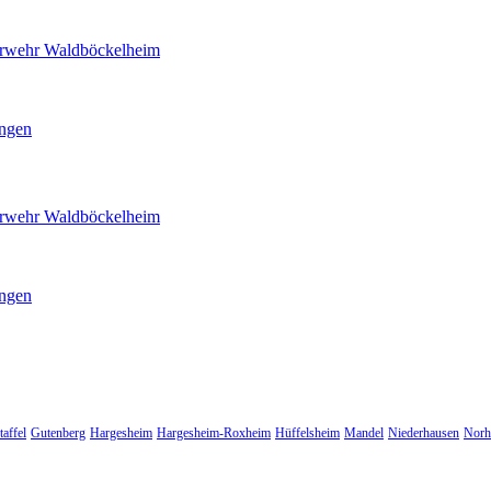
uerwehr Waldböckelheim
ingen
uerwehr Waldböckelheim
ingen
taffel
Gutenberg
Hargesheim
Hargesheim-Roxheim
Hüffelsheim
Mandel
Niederhausen
Norh