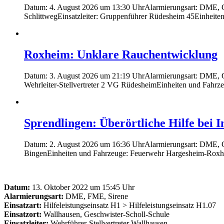
Datum: 4. August 2026 um 13:30 UhrAlarmierungsart: DME, Gro
SchlittwegEinsatzleiter: Gruppenführer Rüdesheim 45Einhei
Roxheim: Unklare Rauchentwicklung
Datum: 3. August 2026 um 21:19 UhrAlarmierungsart: DME, Gro
Wehrleiter-Stellvertreter 2 VG RüdesheimEinheiten und Fahrz
Sprendlingen: Überörtliche Hilfe bei 
Datum: 2. August 2026 um 16:36 UhrAlarmierungsart: DME, Gr
BingenEinheiten und Fahrzeuge: Feuerwehr Hargesheim-Ro
Datum:
13. Oktober 2022 um 15:45 Uhr
Alarmierungsart:
DME, FME, Sirene
Einsatzart:
Hilfeleistungseinsatz H1 > Hilfeleistungseinsatz H1.07
Einsatzort:
Wallhausen, Geschwister-Scholl-Schule
Einsatzleiter:
Wehrführer-Stellvertreter Wallhausen