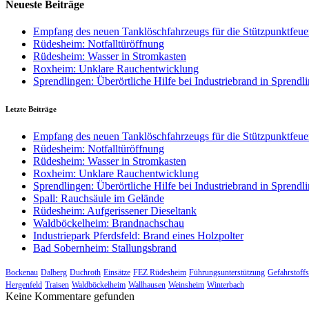
Neueste Beiträge
Empfang des neuen Tanklöschfahrzeugs für die Stützpunktfe
Rüdesheim: Notfalltüröffnung
Rüdesheim: Wasser in Stromkasten
Roxheim: Unklare Rauchentwicklung
Sprendlingen: Überörtliche Hilfe bei Industriebrand in Sprendl
Letzte Beiträge
Empfang des neuen Tanklöschfahrzeugs für die Stützpunktfe
Rüdesheim: Notfalltüröffnung
Rüdesheim: Wasser in Stromkasten
Roxheim: Unklare Rauchentwicklung
Sprendlingen: Überörtliche Hilfe bei Industriebrand in Sprendl
Spall: Rauchsäule im Gelände
Rüdesheim: Aufgerissener Dieseltank
Waldböckelheim: Brandnachschau
Industriepark Pferdsfeld: Brand eines Holzpolter
Bad Sobernheim: Stallungsbrand
Bockenau
Dalberg
Duchroth
Einsätze
FEZ Rüdesheim
Führungsunterstützung
Gefahrstoffs
Hergenfeld
Traisen
Waldböckelheim
Wallhausen
Weinsheim
Winterbach
Keine Kommentare gefunden