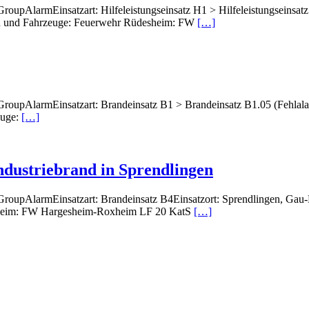
upAlarmEinsatzart: Hilfeleistungseinsatz H1 > Hilfeleistungseinsat
ten und Fahrzeuge: Feuerwehr Rüdesheim: FW
[…]
upAlarmEinsatzart: Brandeinsatz B1 > Brandeinsatz B1.05 (Fehlalarm
euge:
[…]
Industriebrand in Sprendlingen
oupAlarmEinsatzart: Brandeinsatz B4Einsatzort: Sprendlingen, Gau-B
xheim: FW Hargesheim-Roxheim LF 20 KatS
[…]