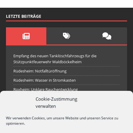
LETZTE BEITRÄGE
Empfang des neuen Tanklöschfahrzeugs für die
Stützpunktfeuerwehr Waldböckelheim
Rüdesheim: Notfalltüröffnung
Rüdesheim: Wasser in Stromkasten
Roxheim: Unklare Rauchentwicklung
Cookie-Zustimmung
Sprendlingen: Überörtliche Hilfe bei Industriebrand in
Sprendlingen
verwalten
Spall: Rauchsäule im Gelände
Wir verwenden Cookies, um unsere Website und unseren Service zu
Rüdesheim: Aufgerissener Dieseltank
optimieren.
Waldböckelheim: Brandnachschau