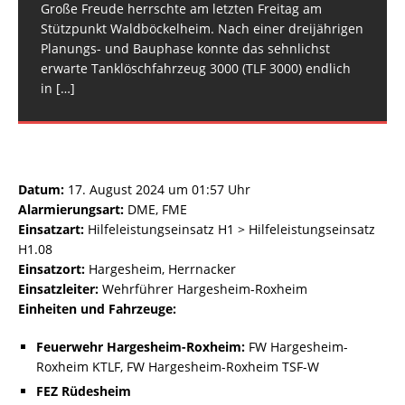
Große Freude herrschte am letzten Freitag am
Stützpunkt Waldböckelheim. Nach einer dreijährigen
Planungs- und Bauphase konnte das sehnlichst
erwarte Tanklöschfahrzeug 3000 (TLF 3000) endlich
in
[…]
Datum:
17. August 2024 um 01:57 Uhr
Alarmierungsart:
DME, FME
Einsatzart:
Hilfeleistungseinsatz H1 > Hilfeleistungseinsatz
H1.08
Einsatzort:
Hargesheim, Herrnacker
Einsatzleiter:
Wehrführer Hargesheim-Roxheim
Einheiten und Fahrzeuge:
Feuerwehr Hargesheim-Roxheim:
FW Hargesheim-
Roxheim KTLF, FW Hargesheim-Roxheim TSF-W
FEZ Rüdesheim