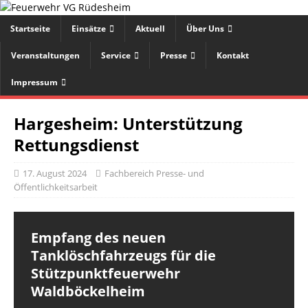
Startseite
Einsätze
Aktuell
Über Uns
Veranstaltungen
Service
Presse
Kontakt
Impressum
Hargesheim: Unterstützung
Rettungsdienst
17. August 2024
Fachbereich Presse- und
Öffentlichkeitsarbeit
Empfang des neuen
Tanklöschfahrzeugs für die
Stützpunktfeuerwehr
Waldböckelheim