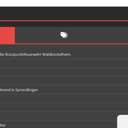
 die Stützpunktfeuerwehr Waldböckelheim
iebrand in Sprendlingen
lter