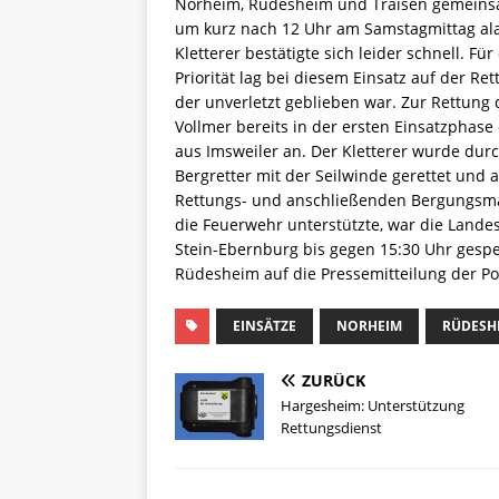
Norheim, Rüdesheim und Traisen gemeinsa
um kurz nach 12 Uhr am Samstagmittag al
Kletterer bestätigte sich leider schnell. F
Priorität lag bei diesem Einsatz auf der Re
der unverletzt geblieben war. Zur Rettung
Vollmer bereits in der ersten Einsatzphas
aus Imsweiler an. Der Kletterer wurde du
Bergretter mit der Seilwinde gerettet und
Rettungs- und anschließenden Bergungsm
die Feuerwehr unterstützte, war die Land
Stein-Ebernburg bis gegen 15:30 Uhr gespe
Rüdesheim auf die Pressemitteilung der Poli
EINSÄTZE
NORHEIM
RÜDESH
ZURÜCK
Hargesheim: Unterstützung
Rettungsdienst