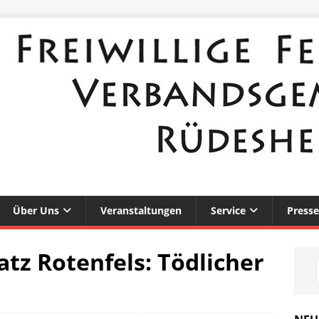
Über Uns
Veranstaltungen
Service
Presse
atz Rotenfels: Tödlicher