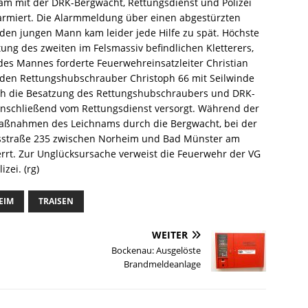
m mit der DRK-Bergwacht, Rettungsdienst und Polizei
armiert. Die Alarmmeldung über einen abgestürzten
ür den jungen Mann kam leider jede Hilfe zu spät. Höchste
ttung des zweiten im Felsmassiv befindlichen Kletterers,
 des Mannes forderte Feuerwehreinsatzleiter Christian
e den Rettungshubschrauber Christoph 66 mit Seilwinde
rch die Besatzung des Rettungshubschraubers und DRK-
 anschließend vom Rettungsdienst versorgt. Während der
aßnahmen des Leichnams durch die Bergwacht, bei der
esstraße 235 zwischen Norheim und Bad Münster am
rrt. Zur Unglücksursache verweist die Feuerwehr der VG
zei. (rg)
EIM
TRAISEN
WEITER
Bockenau: Ausgelöste
Brandmeldeanlage