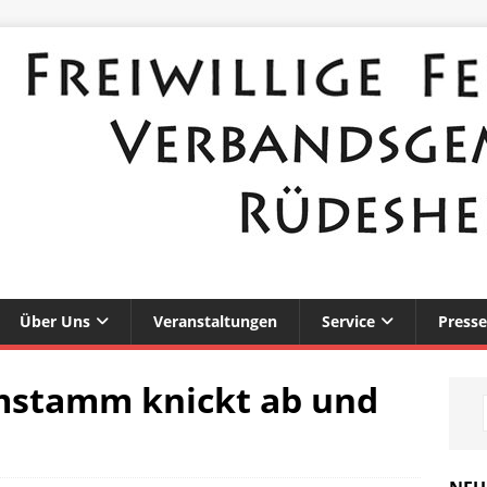
Über Uns
Veranstaltungen
Service
Presse
mstamm knickt ab und