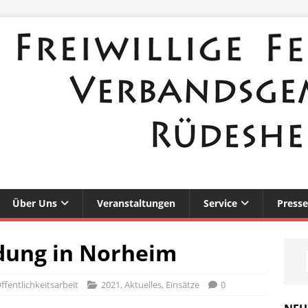
Über Uns
Veranstaltungen
Service
Presse
dung in Norheim
ffentlichkeitsarbeit
2021
,
Aktuelles
,
Einsätze
0