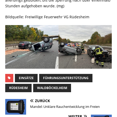
allerdings gedulden, bis die Sperrung nach über eineinhalb
Stunden aufgehoben wurde. (mg)
Bildquelle: Freiwillige Feuerwehr VG Rüdesheim
EINSÄTZE
FÜHRUNGSUNTERSTÜTZUNG
RÜDESHEIM
WALDBÖCKELHEIM
ZURÜCK
Mandel: Unklare Rauchentwicklung im Freien
WEITER