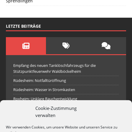
Sprendlingen
LETZTE BEITRÄGE
Empfang des neuen Tanklöschfahrzeugs für die
Stützpunktfeuerwehr Waldböckelheim
Rüdesheim: Notfalltüröffnung
Rüdesheim: Wasser in Stromkasten
Roxheim: Unklare Rauchentwicklung
Cookie-Zustimmung
Sprendlingen: Überörtliche Hilfe bei Industriebrand in
Sprendlingen
verwalten
Spall: Rauchsäule im Gelände
Wir verwenden Cookies, um unsere Website und unseren Service zu