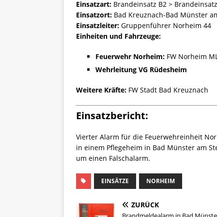
Einsatzart:
Brandeinsatz B2 > Brandeinsatz
Einsatzort:
Bad Kreuznach-Bad Münster am 
Einsatzleiter:
Gruppenführer Norheim 44
Einheiten und Fahrzeuge:
Feuerwehr Norheim:
FW Norheim ML
Wehrleitung VG Rüdesheim
Weitere Kräfte:
FW Stadt Bad Kreuznach
Einsatzbericht:
Vierter Alarm für die Feuerwehreinheit N
in einem Pflegeheim in Bad Münster am Ste
um einen Falschalarm.
EINSÄTZE
NORHEIM
ZURÜCK
Brandmeldealarm in Bad Münste