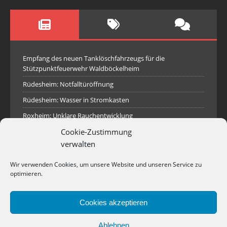
Empfang des neuen Tanklöschfahrzeugs für die
Stützpunktfeuerwehr Waldböckelheim
Rüdesheim: Notfalltüröffnung
Rüdesheim: Wasser in Stromkasten
Roxheim: Unklare Rauchentwicklung
Cookie-Zustimmung
Sprendlingen: Überörtliche Hilfe bei Industriebrand in
Sprendlingen
verwalten
Spall: Rauchsäule im Gelände
Wir verwenden Cookies, um unsere Website und unseren Service zu
Rüdesheim: Aufgerissener Dieseltank
optimieren.
Waldböckelheim: Brandnachschau
Cookies akzeptieren
Industriepark Pferdsfeld: Brand eines Holzpolter
Bad Sobernheim: Stallungsbrand
Ablehnen