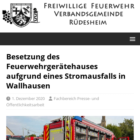
Besetzung des
Feuerwehrgerätehauses
aufgrund eines Stromausfalls in
Wallhausen
1. Dezember 2020
Fachbereich Presse- und
Öffentlichkeitsarbeit
Roxheim: Unklare
Sprendlingen: Überörtliche Hilfe bei
Rauchentwicklung
Industriebrand in Sprendlingen