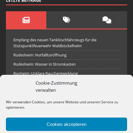
LETZTE BEITRÄGE
Empfang des neuen Tanklöschfahrzeugs für die
Stützpunktfeuerwehr Waldböckelheim
Rüdesheim: Notfalltüröffnung
Rüdesheim: Wasser in Stromkasten
Roxheim: Unklare Rauchentwicklung
Cookie-Zustimmung
Sprendlingen: Überörtliche Hilfe bei Industriebrand in
Sprendlingen
verwalten
Spall: Rauchsäule im Gelände
Wir verwenden Cookies, um unsere Website und unseren Service zu
Rüdesheim: Aufgerissener Dieseltank
optimieren.
Waldböckelheim: Brandnachschau
Cookies akzeptieren
Industriepark Pferdsfeld: Brand eines Holzpolter