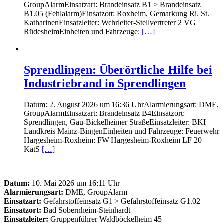
GroupAlarmEinsatzart: Brandeinsatz B1 > Brandeinsatz
B1.05 (Fehlalarm)Einsatzort: Roxheim, Gemarkung Ri. St.
KatharinenEinsatzleiter: Wehrleiter-Stellvertreter 2 VG
RüdesheimEinheiten und Fahrzeuge:
[…]
Sprendlingen: Überörtliche Hilfe bei
Industriebrand in Sprendlingen
Datum: 2. August 2026 um 16:36 UhrAlarmierungsart: DME,
GroupAlarmEinsatzart: Brandeinsatz B4Einsatzort:
Sprendlingen, Gau-Bickelheimer StraßeEinsatzleiter: BKI
Landkreis Mainz-BingenEinheiten und Fahrzeuge: Feuerwehr
Hargesheim-Roxheim: FW Hargesheim-Roxheim LF 20
KatS
[…]
Datum:
10. Mai 2026 um 16:11 Uhr
Alarmierungsart:
DME, GroupAlarm
Einsatzart:
Gefahrstoffeinsatz G1 > Gefahrstoffeinsatz G1.02
Einsatzort:
Bad Sobernheim-Steinhardt
Einsatzleiter:
Gruppenführer Waldböckelheim 45