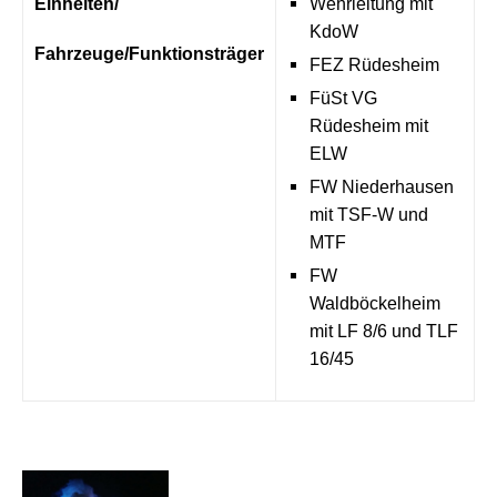
Einheiten/
Wehrleitung mit
KdoW
Fahrzeuge/
Funktionsträger
FEZ Rüdesheim
FüSt VG
Rüdesheim mit
ELW
FW Niederhausen
mit TSF-W und
MTF
FW
Waldböckelheim
mit LF 8/6 und TLF
16/45