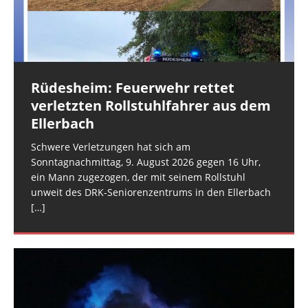
Hergenfeld und die FEZ Rüdesheim zur Erkundung
[…]
eines Feuerscheins, den Notrufmeldende aus
Spabrücken gemeldet hatten. Der
[…]
Rüdesheim: Feuerwehr rettet
Industriepark Pferdsfeld: Brand
verletzten Rollstuhlfahrer aus dem
eines Lagerzeltes
Ellerbach
Als die Ausrückegemeinschaft Allenfeld-Winterbach
und die FEZ Rüdesheim am frühen Sonntagmorgen
Schwere Verletzungen hat sich am
gegen 7:15 Uhr mit dem Stichwort „Rauchsäule im
Sonntagnachmittag, 9. August 2026 gegen 16 Uhr,
Gelände“ alarmiert wurden, ahnte niemand, dass
[…]
ein Mann zugezogen, der mit seinem Rollstuhl
unweit des DRK-Seniorenzentrums in den Ellerbach
[…]