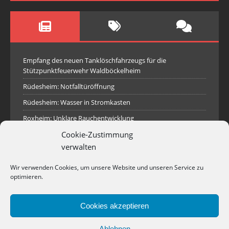
Empfang des neuen Tanklöschfahrzeugs für die
Stützpunktfeuerwehr Waldböckelheim
Rüdesheim: Notfalltüröffnung
Rüdesheim: Wasser in Stromkasten
Roxheim: Unklare Rauchentwicklung
Cookie-Zustimmung
Sprendlingen: Überörtliche Hilfe bei Industriebrand in
Sprendlingen
verwalten
Spall: Rauchsäule im Gelände
Wir verwenden Cookies, um unsere Website und unseren Service zu
Rüdesheim: Aufgerissener Dieseltank
optimieren.
Waldböckelheim: Brandnachschau
Cookies akzeptieren
Industriepark Pferdsfeld: Brand eines Holzpolter
Bad Sobernheim: Stallungsbrand
Ablehnen