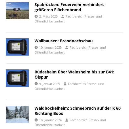
Spabrücken: Feuerwehr verhindert
größeren Flächenbrand
2. März 2025
Fachbereich Presse- und
Öffentlichkeitsarbeit
Wallhausen: Brandnachschau
10. Januar 2025
Fachbereich Presse- und
Öffentlichkeitsarbeit
Rüdesheim über Weinsheim bis zur B41:
Ölspur
9. Januar 2025
Fachbereich Presse- und
Öffentlichkeitsarbeit
Waldböckelheim: Schneebruch auf der K 60
Richtung Boos
18. Januar 2024
Fachbereich Presse- und
Öffentlichkeitsarbeit