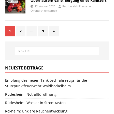
Oberhausen/Nahe: Bergung eines Kanisters
12. August 2023
Fachbereich Presse- und
Öffentlichkeitsarbeit
1
2
…
9
»
NEUESTE BEITRÄGE
Empfang des neuen Tanklöschfahrzeugs für die
Stützpunktfeuerwehr Waldböckelheim
Rüdesheim: Notfalltüröffnung
Rüdesheim: Wasser in Stromkasten
Roxheim: Unklare Rauchentwicklung