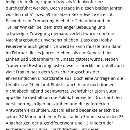
lediglich in Kleingruppen bzw. als Videokonferenz
durchgeführt werden. Doch gerade in diesen beiden Jahren
wurden mit 51 bzw. 59 Einsätzen Rekordwerte erreicht.
Besonders in Erinnerung blieb der Gebäudebrand im
„Stiller Winkel“, bei dem trotz enger Bebauung und
schwieriger Zuwegung niemand verletzt wurde und die
Nachbargebäude unversehrt blieben. Dass das Hobby
Feuerwehr auch gefährlich werden kann musste man dann
im Februar dieses Jahres erleben, als ein Kamerad der
Einheit Bad Sobernheim im Einsatz getötet wurde. Neben
Trauer und Bestürzung löste dieser schreckliche Unfall auch
viele Fragen nach dem Versicherungsschutz der
ehrenamtlichen Einsatzkräfte aus. Doch eine Anfrage an die
Unfallkasse Rheinland-Pfalz ist auch heute noch immer
nicht abschließend beantwortet. Wehrführer Björn Sutor
appellierte deshalb an die Politik, hier weiter Druck auf den
Versicherungsträger auszuüben und die geforderten
Antworten einzuholen. Abschließend bedankte er sich bei
seiner 37 Mann und einer Frau starken Einheit sowie den 23
Angehörigen der Jugendfeuerwehr und 13 Kindern der
Vorbereitungsgruppe „Löschdrachen“ um deren