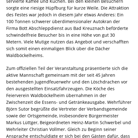
servierte Kaffee und Kuchen. Bei den kleinen Besuchern
sorgte eine riesige Hüpfburg für kurze Weile. Die Attraktion
des Festes war jedoch in diesem Jahr etwas Anderes: Ein
100 Tonnen schwerer überdimensionaler Autokran der
Firma Bott Abschleppdienst aus Bad Kreuznach beförderte
schwindelfreie Besucher bis in eine Höhe von gut 30
Metern. Viele Mutige nutzen das Angebot und verschafften
sich somit einen einmaligen Blick über die Dächer
Waldböckelheims.
Zum offiziellen Teil der Veranstaltung präsentierte sich die
aktive Mannschaft gemeinsam mit der seit 45 Jahren
bestehenden Jugendfeuerwehr und den Löschdrachen vor
den ausgestellten Einsatzfahrzeugen. Die Köche des
Feierverein Waldböckelheim übernahmen in der
Zwischenzeit die Essens- und Getränkeausgabe. Wehrführer
Björn Sutor begrüßte die Vertreter der Verbandsgemeinde
sowie der Ortsgemeinde, insbesondere Bürgermeister
Markus Lüttger, Beigeordneten Heinz-Martin Schwerbel und
Wehrleiter Christian Vollmer. Gleich zu Beginn seiner
Ansprache entschuldigte er sich bei den Gästen dafür, dass