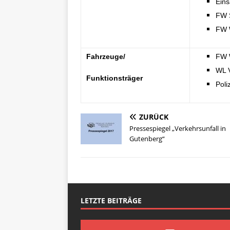
Ein
FW 
FW 
Fahrzeuge/
FW 
WL 
Funktionsträger
Poli
ZURÜCK
Pressespiegel „Verkehrsunfall in
Gutenberg“
LETZTE BEITRÄGE