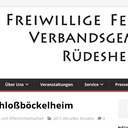
Über Uns
Veranstaltungen
Service
Presse
chloßböckelheim
 und Öffentlichkeitsarbeit
2017
,
Aktuelles
,
Einsätze
0