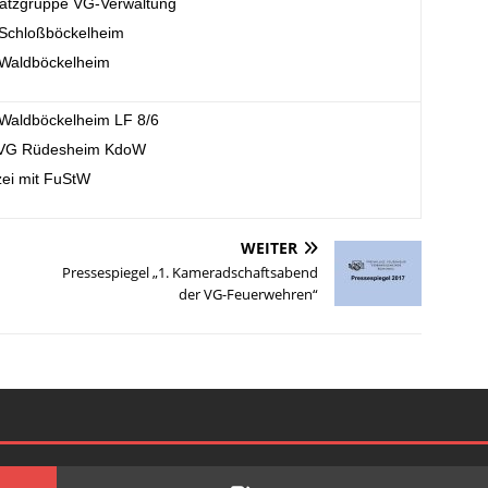
satzgruppe VG-Verwaltung
Schloßböckelheim
Waldböckelheim
Waldböckelheim LF 8/6
VG Rüdesheim KdoW
zei mit FuStW
WEITER
Pressespiegel „1. Kameradschaftsabend
der VG-Feuerwehren“