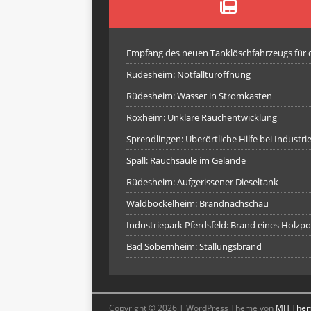
Empfang des neuen Tanklöschfahrzeugs für
Rüdesheim: Notfalltüröffnung
Rüdesheim: Wasser in Stromkasten
Roxheim: Unklare Rauchentwicklung
Sprendlingen: Überörtliche Hilfe bei Industr
Spall: Rauchsäule im Gelände
Rüdesheim: Aufgerissener Dieseltank
Waldböckelheim: Brandnachschau
Industriepark Pferdsfeld: Brand eines Holzpo
Bad Sobernheim: Stallungsbrand
Copyright © 2026 | WordPress Theme von
MH The