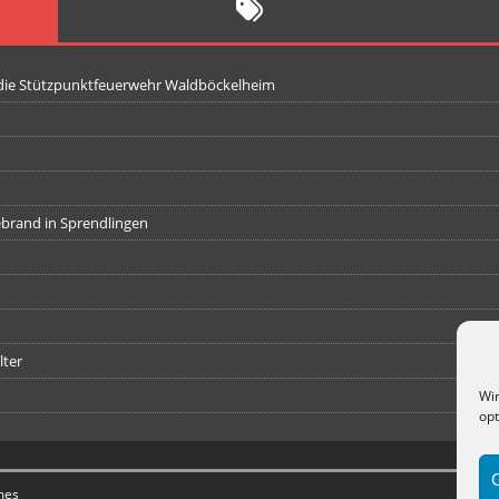
 die Stützpunktfeuerwehr Waldböckelheim
iebrand in Sprendlingen
lter
Wir
opt
mes