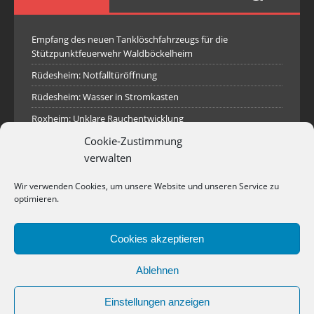
Empfang des neuen Tanklöschfahrzeugs für die
Stützpunktfeuerwehr Waldböckelheim
Rüdesheim: Notfalltüröffnung
Rüdesheim: Wasser in Stromkasten
Roxheim: Unklare Rauchentwicklung
Cookie-Zustimmung
Sprendlingen: Überörtliche Hilfe bei Industriebrand in
Sprendlingen
verwalten
Spall: Rauchsäule im Gelände
Wir verwenden Cookies, um unsere Website und unseren Service zu
Rüdesheim: Aufgerissener Dieseltank
optimieren.
Waldböckelheim: Brandnachschau
Cookies akzeptieren
Industriepark Pferdsfeld: Brand eines Holzpolter
Bad Sobernheim: Stallungsbrand
Ablehnen
Einstellungen anzeigen