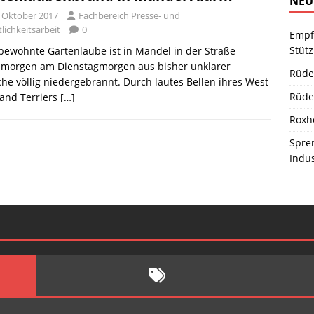
NEU
. Oktober 2017
Fachbereich Presse- und
lichkeitsarbeit
0
Empf
Stüt
bewohnte Gartenlaube ist in Mandel in der Straße
morgen am Dienstagmorgen aus bisher unklarer
Rüde
he völlig niedergebrannt. Durch lautes Bellen ihres West
Rüde
and Terriers
[…]
Roxh
Spren
Indu